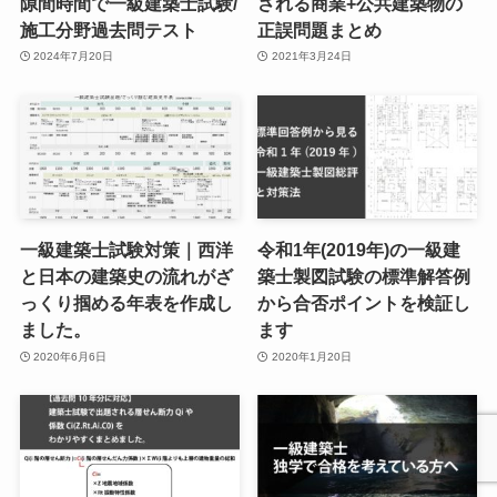
隙間時間で一級建築士試験/
される商業+公共建築物の
施工分野過去問テスト
正誤問題まとめ
2024年7月20日
2021年3月24日
一級建築士試験対策｜西洋
令和1年(2019年)の一級建
と日本の建築史の流れがざ
築士製図試験の標準解答例
っくり掴める年表を作成し
から合否ポイントを検証し
ました。
ます
2020年6月6日
2020年1月20日