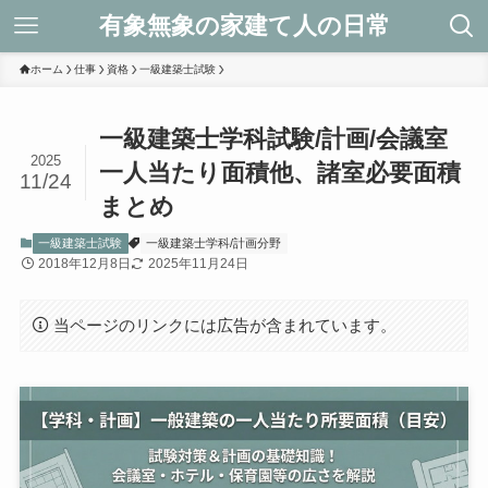
有象無象の家建て人の日常
ホーム
仕事
資格
一級建築士試験
一級建築士学科試験/計画/会議室
2025
一人当たり面積他、諸室必要面積
11/24
まとめ
一級建築士試験
一級建築士学科/計画分野
2018年12月8日
2025年11月24日
当ページのリンクには広告が含まれています。