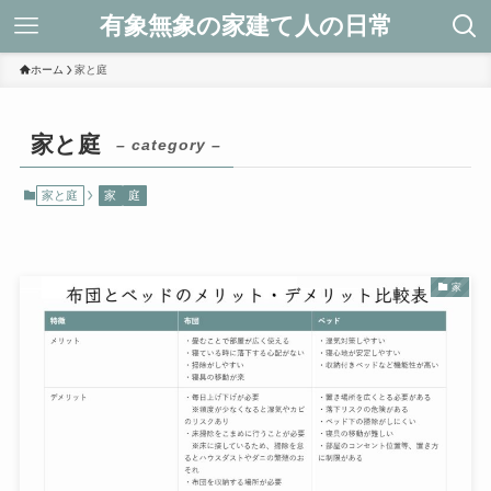
有象無象の家建て人の日常
ホーム
家と庭
家と庭
– category –
家と庭
家
庭
家