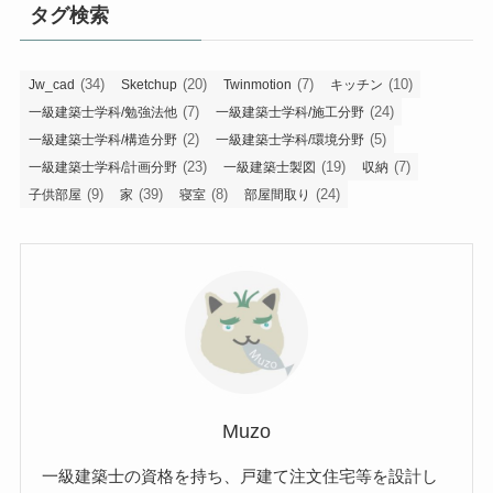
タグ検索
(34)
(20)
(7)
(10)
Jw_cad
Sketchup
Twinmotion
キッチン
(7)
(24)
一級建築士学科/勉強法他
一級建築士学科/施工分野
(2)
(5)
一級建築士学科/構造分野
一級建築士学科/環境分野
(23)
(19)
(7)
一級建築士学科/計画分野
一級建築士製図
収納
(9)
(39)
(8)
(24)
子供部屋
家
寝室
部屋間取り
Muzo
一級建築士の資格を持ち、戸建て注文住宅等を設計し