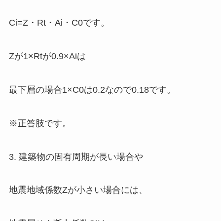
Ci=Z・Rt・Ai・C0
です。
Zが1×Rtが0.9×Aiは
最下層の場合1×C0は0.2なので0.18です。
※
正答肢
です。
3. 建築物の固有周期が長い場合や
地震地域係数Zが小さい場合には、