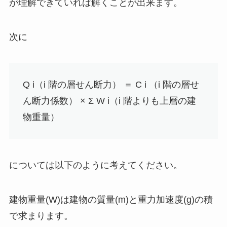
が理解できていれば解くことが出来ます。
次に
Q i（i 階の層せん断力） ＝
C i （i 階の層せ
ん断力係数）
× Σ W i（i 階よりも上層の建
物重量）
については以下のように考えてください。
建物重量(W)は建物の質量(m)と重力加速度(g)の積
で求まります。