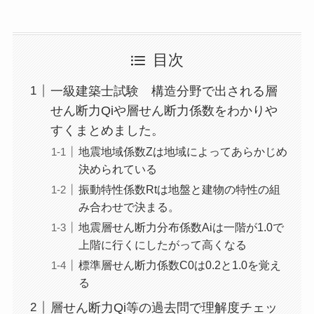
目次
一級建築士試験 構造分野で出される層
せん断力Qiや層せん断力係数をわかりや
すくまとめました。
地震地域係数Zは地域によってあらかじめ
決められている
振動特性係数Rtは地盤と建物の特性の組
み合わせで決まる。
地震層せん断力分布係数Aiは一階が1.0で
上階に行くにしたがって高くなる
標準層せん断力係数C0は0.2と1.0を覚え
る
層せん断力Qi等の過去問で理解度チェッ