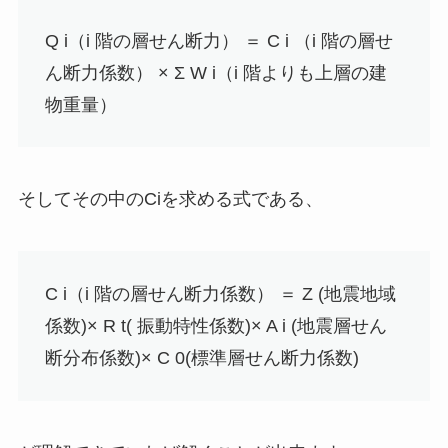
Q i（i 階の層せん断力） ＝ C i （i 階の層せ
ん断力係数） × Σ W i（i 階よりも上層の建
物重量）
そしてその中のCiを求める式である、
C i（i 階の層せん断力係数） ＝ Z (地震地域
係数)× R t( 振動特性係数)× A i (地震層せん
断分布係数)× C 0(標準層せん断力係数)