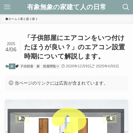
有象無象の家建て人の日常
ホーム
家と庭
家
「子供部屋にエアコンをいつ付け
2025
たほうが良い？」のエアコン設置
4/06
時期について解説します。
2020年12月9日
2025年4月6日
家
子供部屋
家
部屋間取り
当ページのリンクには広告が含まれています。