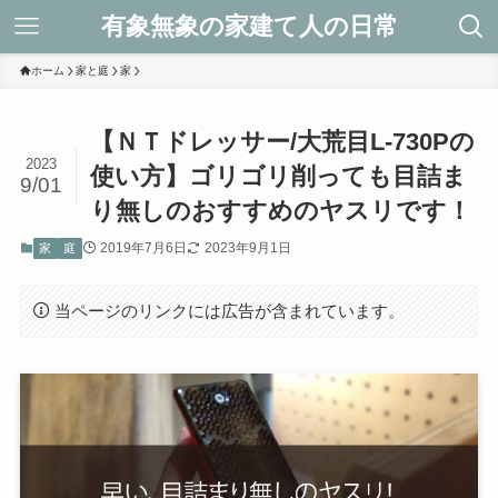
有象無象の家建て人の日常
ホーム
家と庭
家
【ＮＴドレッサー/大荒目L-730Pの
2023
使い方】ゴリゴリ削っても目詰ま
9/01
り無しのおすすめのヤスリです！
2019年7月6日
2023年9月1日
家
庭
当ページのリンクには広告が含まれています。