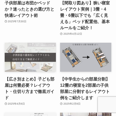
子供部屋は布団かベッド
【間取り図あり】狭い寝室
か？迷ったときの選び方と
レイアウト実例｜3畳・4
快適レイアウト術
畳・6畳以下でも「広く見
える」ベッド配置他、基本
2025年7月30日
ルールをご紹介！
2025年4月12日
【広さ別まとめ】子ども部
【中学生からの部屋分割】
屋は何畳必要？レイアウ
12畳の寝室を2部屋の子供
ト・仕切り方まで徹底ガイ
部屋に分割するレイアウト
ド
例をご紹介します
2025年4月6日
2025年2月9日