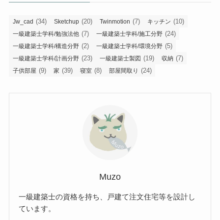
(34)
(20)
(7)
(10)
Jw_cad
Sketchup
Twinmotion
キッチン
(7)
(24)
一級建築士学科/勉強法他
一級建築士学科/施工分野
(2)
(5)
一級建築士学科/構造分野
一級建築士学科/環境分野
(23)
(19)
(7)
一級建築士学科/計画分野
一級建築士製図
収納
(9)
(39)
(8)
(24)
子供部屋
家
寝室
部屋間取り
Muzo
一級建築士の資格を持ち、戸建て注文住宅等を設計し
ています。