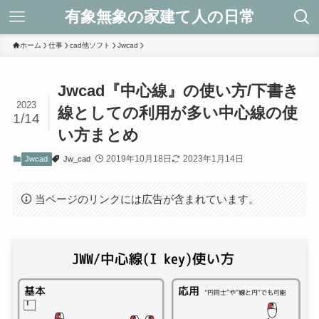
有象無象の家建て人の日常
ホーム
仕事
cad他ソフト
Jwcad
Jwcad『中心線』の使い方/下書き
2023
線としての利用が多い中心線の使
1/14
い方まとめ
2019年10月18日
2023年1月14日
Jwcad
Jw_cad
当ページのリンクには広告が含まれています。