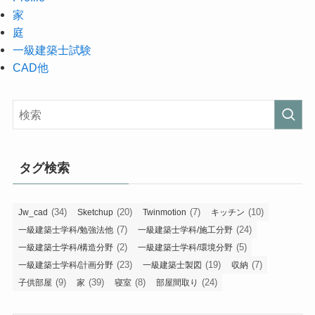
家
庭
一級建築士試験
CAD他
タグ検索
(34)
(20)
(7)
(10)
Jw_cad
Sketchup
Twinmotion
キッチン
(7)
(24)
一級建築士学科/勉強法他
一級建築士学科/施工分野
(2)
(5)
一級建築士学科/構造分野
一級建築士学科/環境分野
(23)
(19)
(7)
一級建築士学科/計画分野
一級建築士製図
収納
(9)
(39)
(8)
(24)
子供部屋
家
寝室
部屋間取り