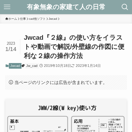
有象無象の家建て人の日常
ホーム
仕事
cad他ソフト
Jwcad
Jwcad『２線』の使い方をイラス
2023
トや動画で解説/外壁線の作図に便
1/14
利な２線の操作方法
2019年10月18日
2023年1月14日
Jwcad
Jw_cad
当ページのリンクには広告が含まれています。