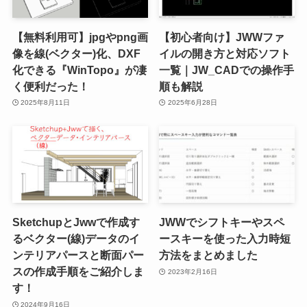
【無料利用可】jpgやpng画
【初心者向け】JWWファ
像を線(ベクター)化、DXF
イルの開き方と対応ソフト
化できる『WinTopo』が凄
一覧｜JW_CADでの操作手
く便利だった！
順も解説
2025年8月11日
2025年6月28日
SketchupとJwwで作成す
JWWでシフトキーやスペ
るベクター(線)データのイ
ースキーを使った入力時短
ンテリアパースと断面パー
方法をまとめました
スの作成手順をご紹介しま
2023年2月16日
す！
2024年9月16日