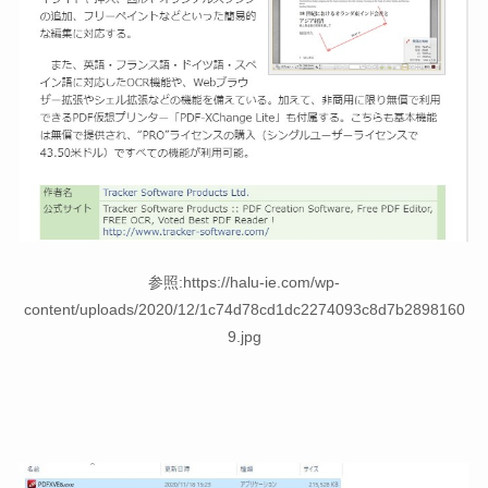
参照:https://halu-ie.com/wp-
content/uploads/2020/12/1c74d78cd1dc2274093c8d7b2898160
9.jpg